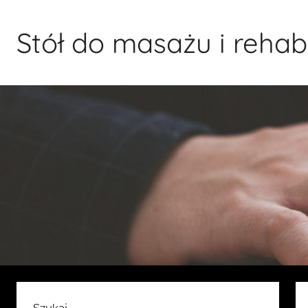
Przejdź
do
Stół do masażu i rehabil
treści