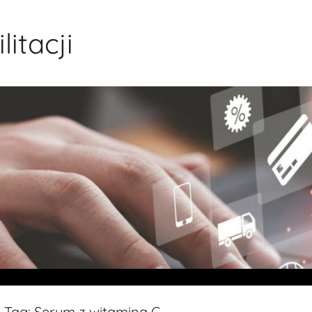
itacji
Tag:
Serum z witaminą C