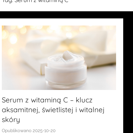
Serum z witaminą C – klucz
aksamitnej, świetlistej i witalnej
skóry
Opublikowano
2025-10-20
p