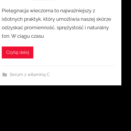
r
Pielęgnacja wieczorna to najważniejszy z
z
istotnych praktyk, który umożliwia naszej skórze
e
odzyskać promienność, sprężystość i naturalny
z
ton. W ciągu czasu
k
a
s
Czytaj dalej
i
a
Serum z witaminą C