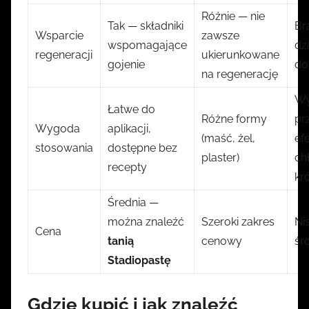
Różnie — nie
Tak — składniki
Br
Wsparcie
zawsze
wspomagające
dz
regeneracji
ukierunkowane
gojenie
do
na regenerację
W
Łatwe do
Różne formy
pr
Wygoda
aplikacji,
(maść, żel,
ef
stosowania
dostępne bez
plaster)
ch
recepty
kró
Średnia —
można znaleźć
Szeroki zakres
Ni
Cena
tanią
cenowy
śro
Stadiopastę
Gdzie kupić i jak znaleźć