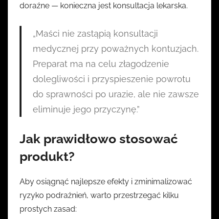
doraźne — konieczna jest konsultacja lekarska.
„Maści nie zastąpią konsultacji
medycznej przy poważnych kontuzjach.
Preparat ma na celu złagodzenie
dolegliwości i przyspieszenie powrotu
do sprawności po urazie, ale nie zawsze
eliminuje jego przyczynę.”
Jak prawidłowo stosować
produkt?
Aby osiągnąć najlepsze efekty i zminimalizować
ryzyko podrażnień, warto przestrzegać kilku
prostych zasad: