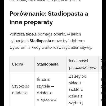
Porównanie: Stadiopasta a
inne preparaty
Poniższa tabela pomaga ocenić, w jakich
sytuacjach
Stadiopasta
może być dobrym
wyborem, a kiedy warto rozważyć alternatywy.
Inne maści
Zi
Cecha
Stadiopasta
przeciwbólowe
ko
Zależy od
Średnio
Bł
składu —
Szybkość
szybkie —
zm
niektóre
działania
działanie
ob
działają
miejscowe
do
szybciej