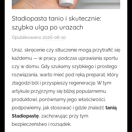
Stadiopasta tanio i skutecznie:
szybka ulga po urazach
Opublikowano
2026-06-10
p
r
Uraz, skręcenie czy stłuczenie mogą przytrafić się
z
każdemu — w pracy, podczas uprawiania sportu
e
czy w domu. Gdy szukamy szybkiego i prostego
z
rozwiązania, warto mieć pod ręką preparat, który
k
złagodzi ból i przyspieszy regenerację. W tym
a
artykule przyjrzymy się bliżej popularnemu
s
i
produktowi, porównamy jego właściwości,
a
podpowiemy, jak stosować i gdzie znaleźć
tanią
Stadiopastę
, zachowując przy tym
bezpieczeństwo i rozsądek.