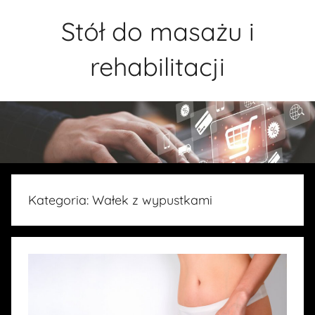
Przejdź
Stół do masażu i
do
treści
rehabilitacji
Kategoria:
Wałek z wypustkami