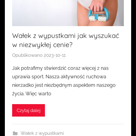
Wałek z wypustkami jak wyszukać
w niezwykłej cenie?
Opublikowano
2023-10-11
p
r
Jak potrafimy stwierdzić coraz więcej z nas
z
uprawia sport. Nasza aktywność ruchowa
e
nierzadko jest niezbędnym aspektem naszego
z
życia. Więc warto
k
a
Czytaj dalej
s
i
a
Wałek z wypustkami