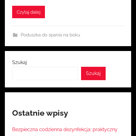
a
Czytaj dalej
s
i
a
Poduszka do spania na boku
Szukaj
Szukaj
Ostatnie wpisy
Bezpieczna codzienna dezynfekcja: praktyczny