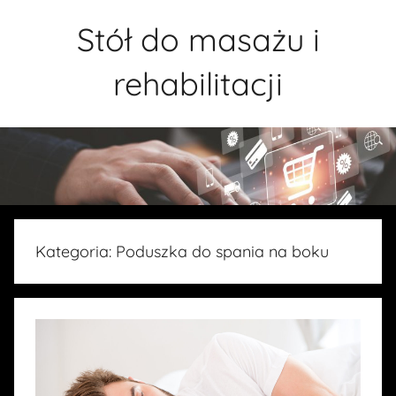
Przejdź
Stół do masażu i
do
treści
rehabilitacji
Kategoria:
Poduszka do spania na boku