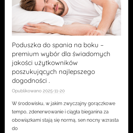
Poduszka do spania na boku –
premium wybór dla świadomych
jakości użytkowników
poszukujących najlepszego
dogodności .
Opublikowano
2025-11-20
p
r
W środowisku, w jakim zwyczajny gorączkowe
z
tempo, zdenerwowanie i ciągła bieganina za
e
obowiązkami stają się normą, sen nocny wzrasta
z
do
k