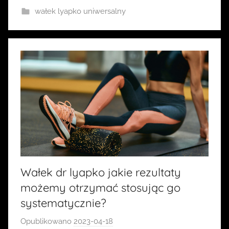
i
wałek lyapko uniwersalny
a
Wałek dr lyapko jakie rezultaty
możemy otrzymać stosując go
systematycznie?
Opublikowano
2023-04-18
p