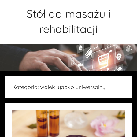
Przejdź
Stół do masażu i
do
treści
rehabilitacji
Kategoria:
wałek lyapko uniwersalny