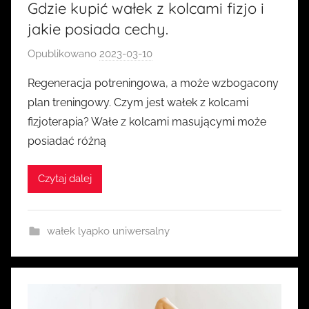
Gdzie kupić wałek z kolcami fizjo i
jakie posiada cechy.
Opublikowano
2023-03-10
p
r
Regeneracja potreningowa, a może wzbogacony
z
plan treningowy. Czym jest wałek z kolcami
e
fizjoterapia? Wałe z kolcami masującymi może
z
posiadać różną
k
a
Czytaj dalej
s
i
a
wałek lyapko uniwersalny