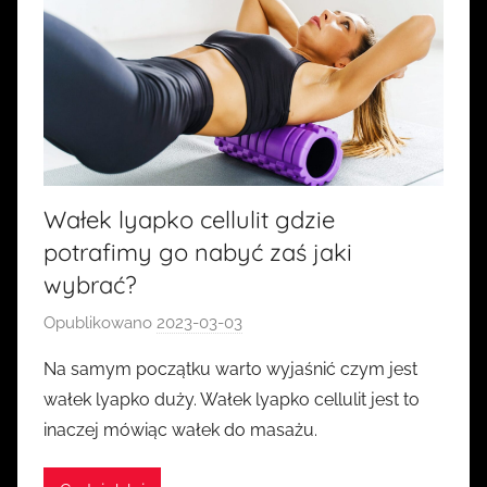
Wałek lyapko cellulit gdzie
potrafimy go nabyć zaś jaki
wybrać?
Opublikowano
2023-03-03
p
r
Na samym początku warto wyjaśnić czym jest
z
wałek lyapko duży. Wałek lyapko cellulit jest to
e
inaczej mówiąc wałek do masażu.
z
k