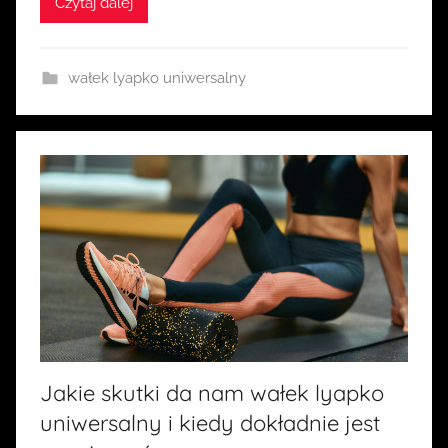
Czytaj dalej
a
s
i
wałek lyapko uniwersalny
a
Jakie skutki da nam wałek lyapko
uniwersalny i kiedy dokładnie jest