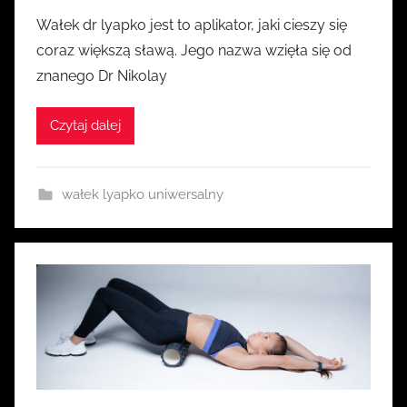
r
Wałek dr lyapko jest to aplikator, jaki cieszy się
z
coraz większą sławą. Jego nazwa wzięła się od
e
znanego Dr Nikolay
z
k
Czytaj dalej
a
s
i
wałek lyapko uniwersalny
a