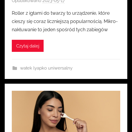
Opublikowano
2023-05-17
p
r
Roller z igłami do twarzy to urządzenie, które
z
cieszy się coraz liczniejszą popularnością. Mikro-
e
nakłuwanie to jeden spośród tych zabiegów
z
k
Czytaj dalej
a
s
i
wałek lyapko uniwersalny
a