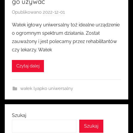
go używać
Opublikowano
2022-12-01
p
r
Wałek igłowy uniwersalny toż idealne urządzenie
z
o ogromnym spektrum działania. Został
e
zauważony i jest polecamy przez rehabilitantów
z
czy lekarzy. Wałek
k
a
Czytaj dalej
s
i
a
wałek lyapko uniwersalny
Szukaj
Szukaj