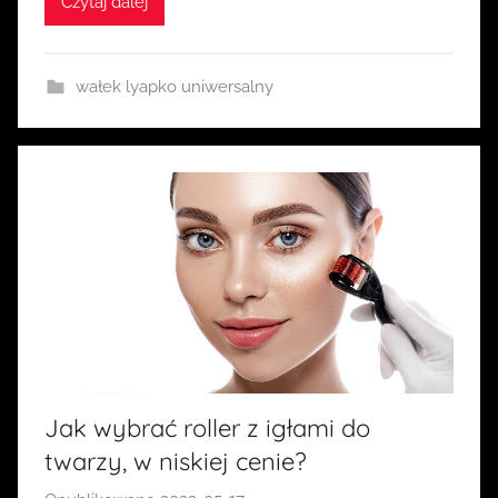
Czytaj dalej
a
s
i
wałek lyapko uniwersalny
a
Jak wybrać roller z igłami do
twarzy, w niskiej cenie?