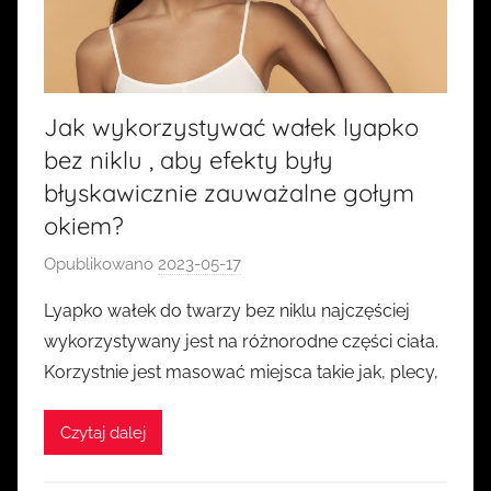
Jak wykorzystywać wałek lyapko
bez niklu , aby efekty były
błyskawicznie zauważalne gołym
okiem?
Opublikowano
2023-05-17
p
r
Lyapko wałek do twarzy bez niklu najczęściej
z
wykorzystywany jest na różnorodne części ciała.
e
Korzystnie jest masować miejsca takie jak, plecy,
z
k
Czytaj dalej
a
s