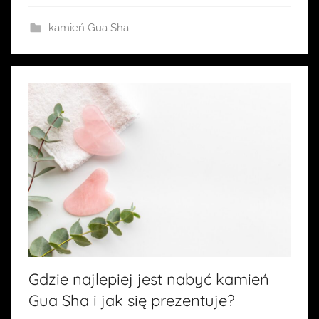
a
kamień Gua Sha
Gdzie najlepiej jest nabyć kamień
Gua Sha i jak się prezentuje?