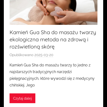
Kamień Gua Sha do masażu twarzy
ekologiczna metoda na zdrową i
rozświetloną skórę
Opublikowano
2025-03-20
p
r
Kamień Gua Sha do masażu twarzy to jedno z
z
najstarszych tradycyjnych narzędzi
e
pielęgnacyjnych, które wywodzi się z medycyny
z
chińskiej. Jego
k
a
Czytaj dalej
s
i