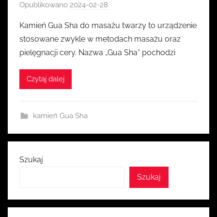
Opublikowano
2024-02-28
p
r
Kamień Gua Sha do masażu twarzy to urządzenie
z
stosowane zwykle w metodach masażu oraz
e
pielęgnacji cery. Nazwa „Gua Sha” pochodzi
z
k
Czytaj dalej
a
s
i
kamień Gua Sha
a
Szukaj
Szukaj