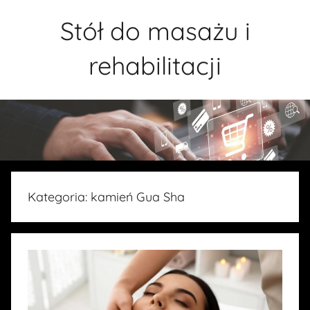
Przejdź
Stół do masażu i
do
treści
rehabilitacji
Kategoria:
kamień Gua Sha