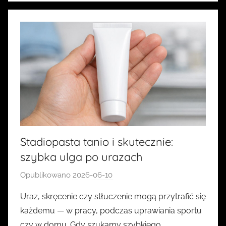
Stadiopasta tanio i skutecznie:
szybka ulga po urazach
Opublikowano
2026-06-10
p
r
Uraz, skręcenie czy stłuczenie mogą przytrafić się
z
każdemu — w pracy, podczas uprawiania sportu
e
czy w domu. Gdy szukamy szybkiego