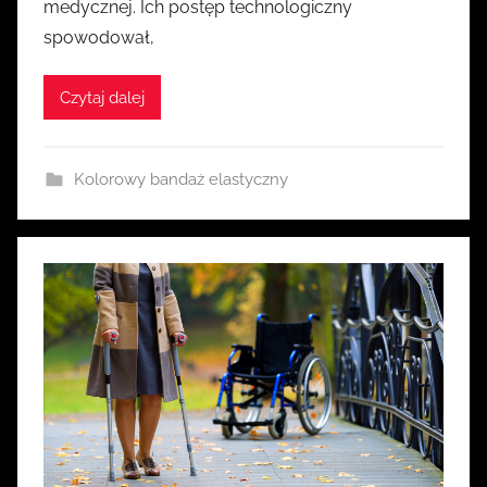
medycznej. Ich postęp technologiczny
k
spowodował,
a
s
i
Czytaj dalej
a
Kolorowy bandaż elastyczny