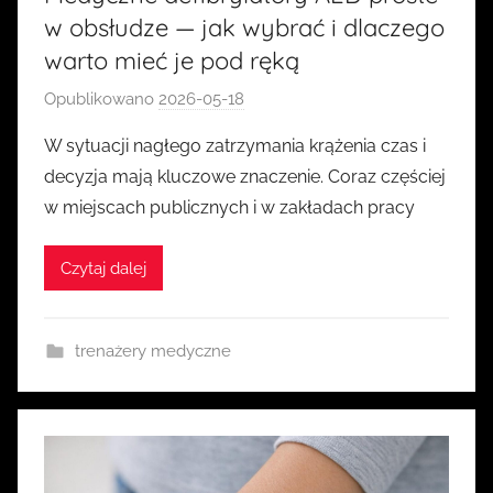
w obsłudze — jak wybrać i dlaczego
warto mieć je pod ręką
Opublikowano
2026-05-18
p
r
W sytuacji nagłego zatrzymania krążenia czas i
z
decyzja mają kluczowe znaczenie. Coraz częściej
e
w miejscach publicznych i w zakładach pracy
z
k
Czytaj dalej
a
s
i
trenażery medyczne
a