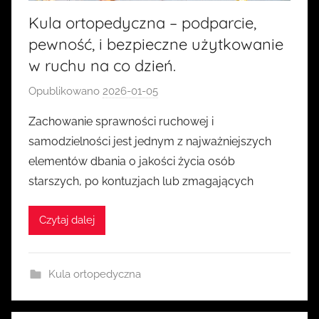
Kula ortopedyczna – podparcie,
pewność, i bezpieczne użytkowanie
w ruchu na co dzień.
Opublikowano
2026-01-05
p
r
Zachowanie sprawności ruchowej i
z
samodzielności jest jednym z najważniejszych
e
elementów dbania o jakości życia osób
z
starszych, po kontuzjach lub zmagających
k
a
Czytaj dalej
s
i
a
Kula ortopedyczna