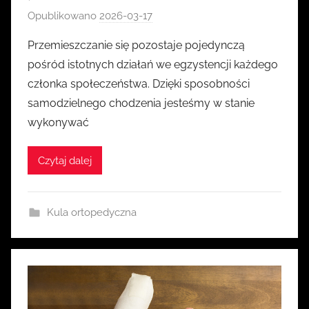
Opublikowano
2026-03-17
p
r
Przemieszczanie się pozostaje pojedynczą
z
pośród istotnych działań we egzystencji każdego
e
członka społeczeństwa. Dzięki sposobności
z
samodzielnego chodzenia jesteśmy w stanie
k
wykonywać
a
s
i
Czytaj dalej
a
Kula ortopedyczna