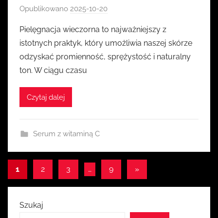
Opublikowano
2025-10-20
p
r
Pielęgnacja wieczorna to najważniejszy z
z
istotnych praktyk, który umożliwia naszej skórze
e
odzyskać promienność, sprężystość i naturalny
z
ton. W ciągu czasu
k
a
Czytaj dalej
s
i
a
Serum z witaminą C
Stronicowanie
Następne
1
2
3
…
9
»
wpisy
wpisów
Szukaj