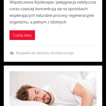
Współczesna fizjoterapia i pielęgnacja estetyczna
z
coraz częściej koncentrują się na sposobach
e
wspierających naturalne procesy regeneracyjne
z
organizmu, a jednym z istotnych
k
a
Czytaj dalej
s
i
a
Nogawki do drenażu limfatycznego