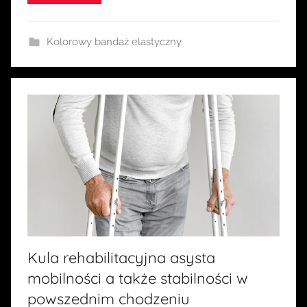
i
a
Kolorowy bandaż elastyczny
Kula rehabilitacyjna asysta
mobilności a także stabilności w
powszednim chodzeniu