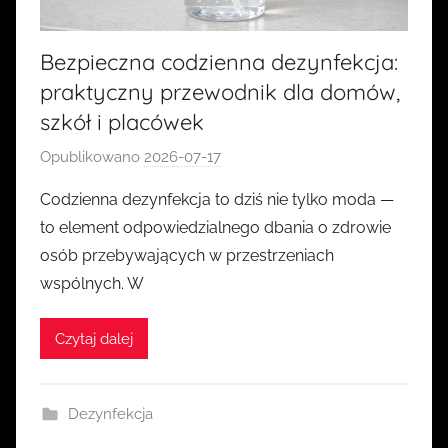
Bezpieczna codzienna dezynfekcja:
praktyczny przewodnik dla domów,
szkół i placówek
Opublikowano
2026-07-17
p
r
Codzienna dezynfekcja to dziś nie tylko moda —
z
to element odpowiedzialnego dbania o zdrowie
e
osób przebywających w przestrzeniach
z
wspólnych. W
k
a
Czytaj dalej
s
i
a
Dezynfekcja