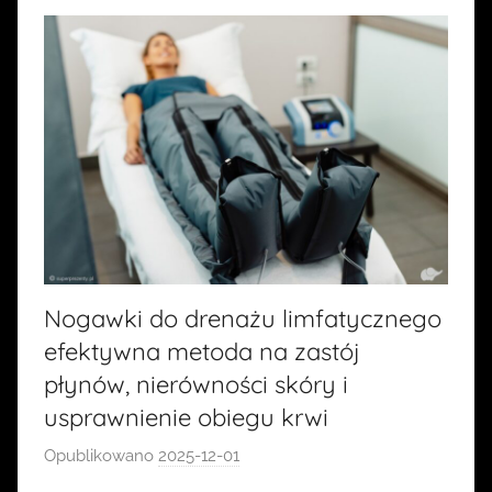
Nogawki do drenażu limfatycznego
efektywna metoda na zastój
płynów, nierówności skóry i
usprawnienie obiegu krwi
Opublikowano
2025-12-01
p
r