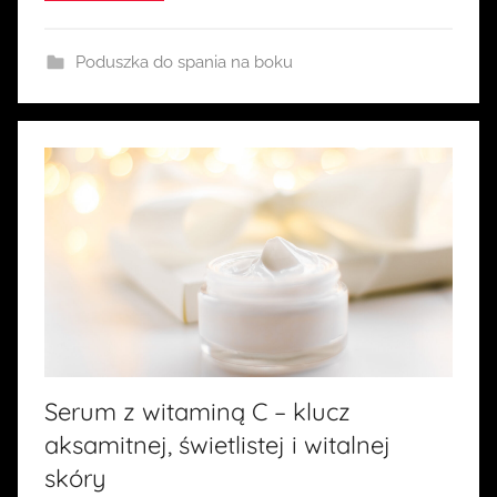
i
a
Poduszka do spania na boku
Serum z witaminą C – klucz
aksamitnej, świetlistej i witalnej
skóry