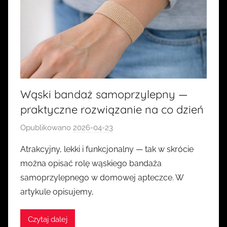
Wąski bandaż samoprzylepny —
praktyczne rozwiązanie na co dzień
Opublikowano
2026-04-23
p
r
Atrakcyjny, lekki i funkcjonalny — tak w skrócie
z
można opisać rolę wąskiego bandaża
e
samoprzylepnego w domowej apteczce. W
z
artykule opisujemy,
k
a
Czytaj dalej
s