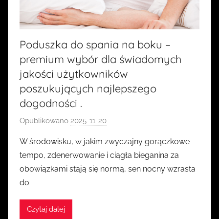
Poduszka do spania na boku –
premium wybór dla świadomych
jakości użytkowników
poszukujących najlepszego
dogodności .
Opublikowano
2025-11-20
p
r
W środowisku, w jakim zwyczajny gorączkowe
z
tempo, zdenerwowanie i ciągła bieganina za
e
obowiązkami stają się normą, sen nocny wzrasta
z
do
k
a
Czytaj dalej
s