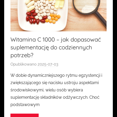
Witamina C 1000 – jak dopasować
suplementację do codziennych
potrzeb?
Opublikowano
2025-07-03
p
r
W dobie dynamiczniejszego rytmu egzystencji i
z
zwiększającego się nacisku ustroju aspektami
e
środowiskowymi, wielu osób wybiera
z
suplementację składników odżywczych. Choć
k
podstawowym
a
s