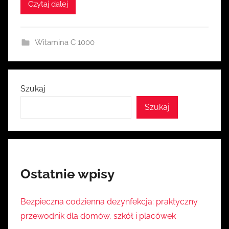
i
Czytaj dalej
a
Witamina C 1000
Szukaj
Szukaj
Ostatnie wpisy
Bezpieczna codzienna dezynfekcja: praktyczny
przewodnik dla domów, szkół i placówek