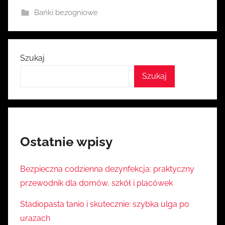
a
Bańki bezogniowe
Szukaj
Szukaj
Ostatnie wpisy
Bezpieczna codzienna dezynfekcja: praktyczny
przewodnik dla domów, szkół i placówek
Stadiopasta tanio i skutecznie: szybka ulga po
urazach