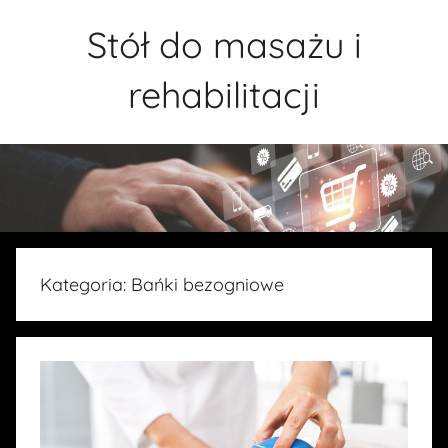
Przejdź
Stół do masażu i
do
treści
rehabilitacji
Kategoria:
Bańki bezogniowe