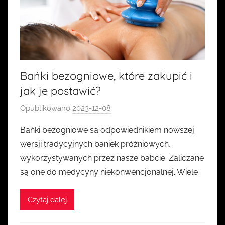
Bańki bezogniowe, które zakupić i
jak je postawić?
Opublikowano
2023-12-08
p
r
Bańki bezogniowe są odpowiednikiem nowszej
z
wersji tradycyjnych baniek próżniowych,
e
wykorzystywanych przez nasze babcie. Zaliczane
z
są one do medycyny niekonwencjonalnej. Wiele
k
a
Czytaj dalej
s
i