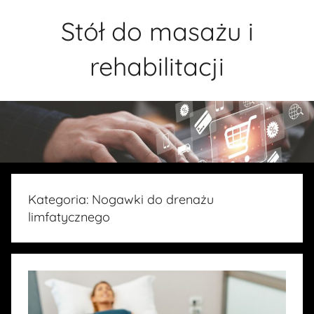
Przejdź
Stół do masażu i
do
treści
rehabilitacji
Kategoria:
Nogawki do drenażu
limfatycznego