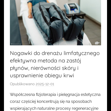
Nogawki do drenażu limfatycznego
efektywna metoda na zastój
płynów, nierówności skóry i
usprawnienie obiegu krwi
Opublikowano
2025-12-01
p
r
Współczesna fizjoterapia i pielęgnacja estetyczna
z
coraz częściej koncentrują się na sposobach
e
wspierających naturalne procesy regeneracyjne
z