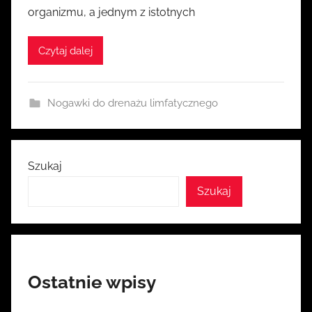
organizmu, a jednym z istotnych
k
a
Czytaj dalej
s
i
a
Nogawki do drenażu limfatycznego
Szukaj
Szukaj
Ostatnie wpisy