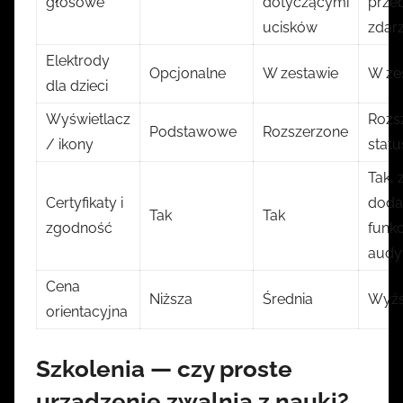
głosowe
dotyczącymi
prze
ucisków
zdar
Elektrody
Opcjonalne
W zestawie
W ze
dla dzieci
Wyświetlacz
Rozs
Podstawowe
Rozszerzone
/ ikony
statu
Tak, 
Certyfikaty i
doda
Tak
Tak
zgodność
funk
audy
Cena
Niższa
Średnia
Wyżs
orientacyjna
Szkolenia — czy proste
urządzenie zwalnia z nauki?