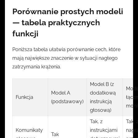
Porównanie prostych modeli
— tabela praktycznych
funkcji
Poniższa tabela ułatwia porównanie cech, które
mają największe znaczenie w sytuacji nagłego
zatrzymania krążenia.
Model B (z
Model
Model A
dodatkową
Funkcja
łączn
(podstawowy)
instrukcją
moni
głosową)
Tak, z
Tak, 
Komunikaty
instrukcjami
nagr
Tak