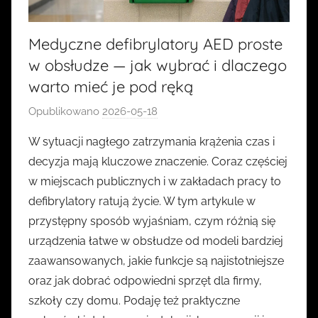
Medyczne defibrylatory AED proste
w obsłudze — jak wybrać i dlaczego
warto mieć je pod ręką
Opublikowano
2026-05-18
p
r
W sytuacji nagłego zatrzymania krążenia czas i
z
decyzja mają kluczowe znaczenie. Coraz częściej
e
w miejscach publicznych i w zakładach pracy to
z
defibrylatory ratują życie. W tym artykule w
k
przystępny sposób wyjaśniam, czym różnią się
a
urządzenia łatwe w obsłudze od modeli bardziej
s
i
zaawansowanych, jakie funkcje są najistotniejsze
a
oraz jak dobrać odpowiedni sprzęt dla firmy,
szkoły czy domu. Podaję też praktyczne