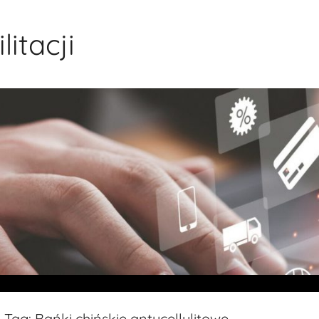
itacji
Tag:
Bańki chińskie antycellulitowe