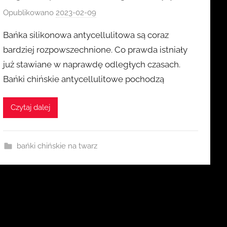
Opublikowano
2023-02-09
p
r
Bańka silikonowa antycellulitowa są coraz
z
bardziej rozpowszechnione. Co prawda istniały
e
już stawiane w naprawdę odległych czasach.
z
Bańki chińskie antycellulitowe pochodzą
k
a
s
Czytaj dalej
i
a
bańki chińskie na twarz