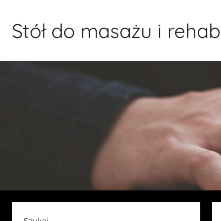
Przejdź
do
Stół do masażu i rehabil
treści