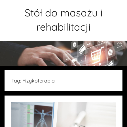
Przejdź
Stół do masażu i
do
treści
rehabilitacji
Tag:
Fizykoterapia