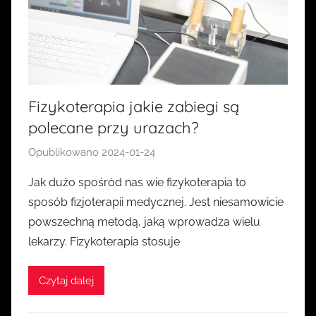
Fizykoterapia jakie zabiegi są
polecane przy urazach?
Opublikowano
2024-01-24
p
r
Jak dużo spośród nas wie fizykoterapia to
z
sposób fizjoterapii medycznej. Jest niesamowicie
e
powszechną metodą, jaką wprowadza wielu
z
lekarzy. Fizykoterapia stosuje
k
a
Czytaj dalej
s
i