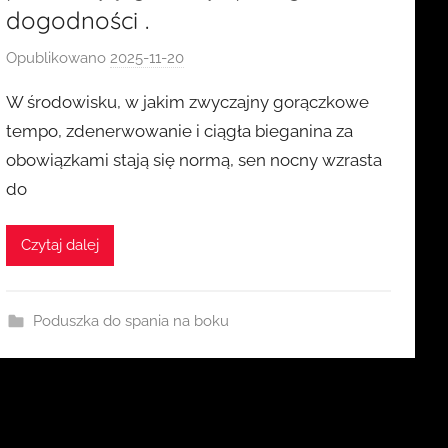
dogodności .
Opublikowano
2025-11-20
p
r
W środowisku, w jakim zwyczajny gorączkowe
z
tempo, zdenerwowanie i ciągła bieganina za
e
obowiązkami stają się normą, sen nocny wzrasta
z
do
k
a
s
Czytaj dalej
i
a
Poduszka do spania na boku