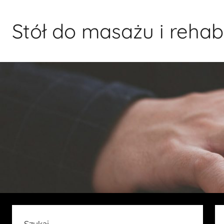
Przejdź
do
Stół do masażu i rehabil
treści