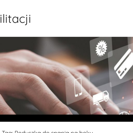
itacji
Tag:
Poduszka do spania na boku