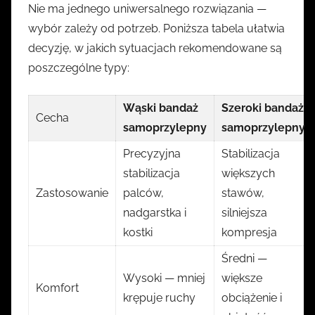
Nie ma jednego uniwersalnego rozwiązania —
wybór zależy od potrzeb. Poniższa tabela ułatwia
decyzję, w jakich sytuacjach rekomendowane są
poszczególne typy:
Wąski bandaż
Szeroki bandaż
Cecha
samoprzylepny
samoprzylepny
Precyzyjna
Stabilizacja
stabilizacja
większych
Zastosowanie
palców,
stawów,
nadgarstka i
silniejsza
kostki
kompresja
Średni —
Wysoki — mniej
większe
Komfort
krępuje ruchy
obciążenie i