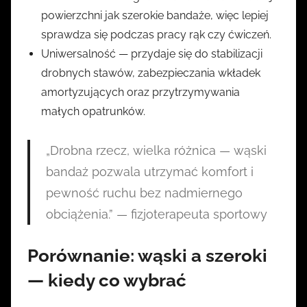
powierzchni jak szerokie bandaże, więc lepiej
sprawdza się podczas pracy rąk czy ćwiczeń.
Uniwersalność — przydaje się do stabilizacji
drobnych stawów, zabezpieczania wkładek
amortyzujących oraz przytrzymywania
małych opatrunków.
„Drobna rzecz, wielka różnica — wąski
bandaż pozwala utrzymać komfort i
pewność ruchu bez nadmiernego
obciążenia.” — fizjoterapeuta sportowy
Porównanie: wąski a szeroki
— kiedy co wybrać