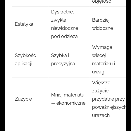
objętość
Dyskretne,
zwykle
Bardziej
Estetyka
niewidoczne
widoczne
pod odzieżą
Wymaga
Szybkość
Szybka i
więcej
aplikacji
precyzyjna
materiału i
uwagi
Większe
zużycie —
Mniej materiału
Zużycie
przydatne przy
— ekonomiczne
poważniejszych
urazach