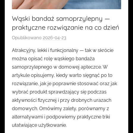
Wąski bandaż samoprzylepny —
praktyczne rozwiązanie na co dzień
Opublikowano
2026-04-23
p
r
Atrakcyjny, lekki i funkcjonalny — tak w skrócie
z
można opisać rolę wąskiego bandaża
e
samoprzylepnego w domowej apteczce. W
z
artykule opisujemy, kiedy warto sięgnąć po to
k
rozwiązanie, jak je poprawnie stosować oraz jak
a
wybrać produkt sprawdzający się podczas
s
i
aktywności fizycznej i przy drobnych urazach
a
domowych. Omówimy zalety, porównamy z
alternatywami i podpowiemy praktyczne triki
ułatwiające użytkowanie.