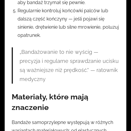
aby bandaż trzymał się pewnie.
Regularnie kontroluj końcówki palców lub
dalszą część kończyny — jeśli pojawi się
sinienie, drętwienie lub silne mrowienie, poluzuj
opatrunek.
„Bandażowanie to nie wyścig —
precyzja i regularne sprawdzanie ucisku
są ważniejsze niż prędkość.” — ratownik
medyczny
Materiały, które mają
znaczenie
Bandaże samoprzylepne występują w różnych
wariantach materiałowych: od elastycznych,