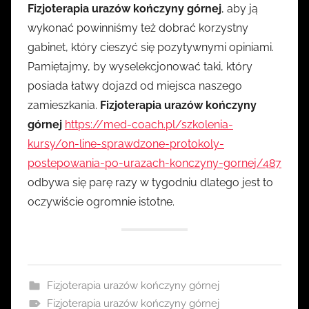
Fizjoterapia urazów kończyny górnej
, aby ją
wykonać powinniśmy też dobrać korzystny
gabinet, który cieszyć się pozytywnymi opiniami.
Pamiętajmy, by wyselekcjonować taki, który
posiada łatwy dojazd od miejsca naszego
zamieszkania.
Fizjoterapia urazów kończyny
górnej
https://med-coach.pl/szkolenia-
kursy/on-line-sprawdzone-protokoly-
postepowania-po-urazach-konczyny-gornej/487
odbywa się parę razy w tygodniu dlatego jest to
oczywiście ogromnie istotne.
Fizjoterapia urazów kończyny górnej
Fizjoterapia urazów kończyny górnej