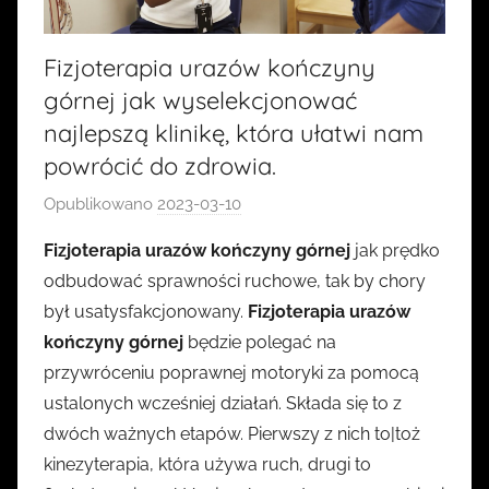
Fizjoterapia urazów kończyny
górnej jak wyselekcjonować
najlepszą klinikę, która ułatwi nam
powrócić do zdrowia.
Opublikowano
2023-03-10
p
r
Fizjoterapia urazów kończyny górnej
jak prędko
z
odbudować sprawności ruchowe, tak by chory
e
był usatysfakcjonowany.
Fizjoterapia urazów
z
kończyny górnej
będzie polegać na
k
przywróceniu poprawnej motoryki za pomocą
a
ustalonych wcześniej działań. Składa się to z
s
i
dwóch ważnych etapów. Pierwszy z nich to|toż
a
kinezyterapia, która używa ruch, drugi to