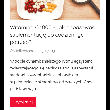
Witamina C 1000 – jak dopasować
suplementację do codziennych
potrzeb?
Opublikowano
2025-07-03
p
r
W dobie dynamiczniejszego rytmu egzystencji i
z
zwiększającego się nacisku ustroju aspektami
e
środowiskowymi, wielu osób wybiera
z
suplementację składników odżywczych. Choć
k
podstawowym
a
s
i
Czytaj dalej
a