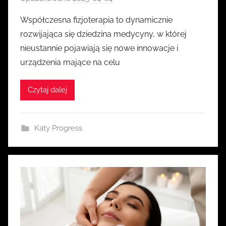
r
Współczesna fizjoterapia to dynamicznie
z
rozwijająca się dziedzina medycyny, w której
e
nieustannie pojawiają się nowe innowacje i
z
urządzenia mające na celu
k
a
Czytaj dalej
s
i
a
Katy Progress