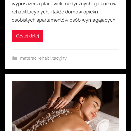
wyposażenia placówek medycznych, gabinetów
e
rehabilitacyjnych, i także domów opieki i
z
osobistych apartamentów osób wymagających
k
a
Czytaj dalej
s
i
a
materac rehabilitacyjny