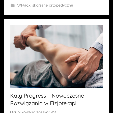
Wkładki skórzane ortopedyczne
Katy Progress – Nowoczesne
Rozwiązania w Fizjoterapii
Opublikowano
2025-04-04
p