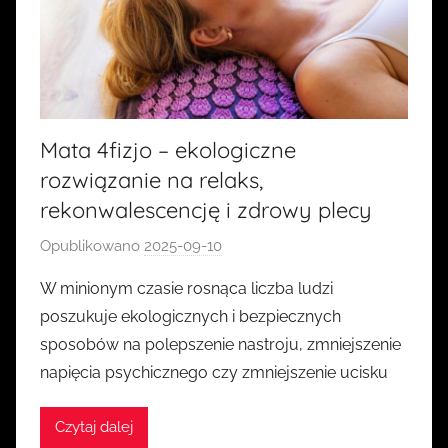
Mata 4fizjo – ekologiczne
rozwiązanie na relaks,
rekonwalescencję i zdrowy plecy
Opublikowano
2025-09-10
p
r
W minionym czasie rosnąca liczba ludzi
z
poszukuje ekologicznych i bezpiecznych
e
sposobów na polepszenie nastroju, zmniejszenie
z
napięcia psychicznego czy zmniejszenie ucisku
k
a
Czytaj dalej
s