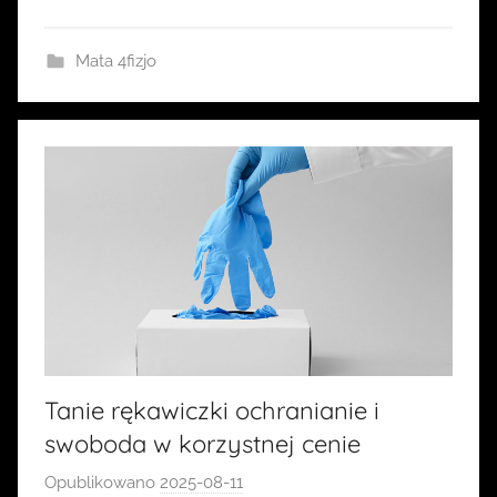
i
a
Mata 4fizjo
Tanie rękawiczki ochranianie i
swoboda w korzystnej cenie
Opublikowano
2025-08-11
p