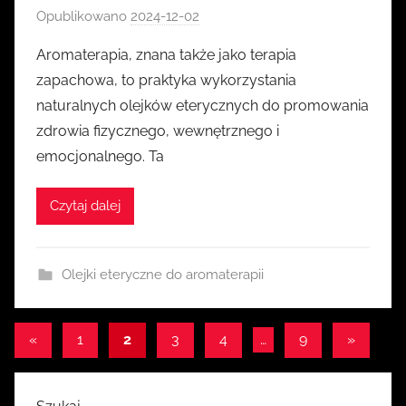
Opublikowano
2024-12-02
p
r
Aromaterapia, znana także jako terapia
z
zapachowa, to praktyka wykorzystania
e
naturalnych olejków eterycznych do promowania
z
zdrowia fizycznego, wewnętrznego i
k
emocjonalnego. Ta
a
s
i
Czytaj dalej
a
Olejki eteryczne do aromaterapii
Stronicowanie
Poprzednie
Następn
«
1
2
3
4
…
9
»
wpisy
wpisy
wpisów