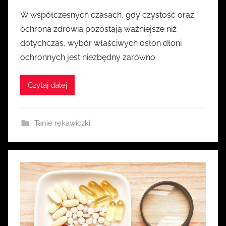
r
W współczesnych czasach, gdy czystość oraz
z
ochrona zdrowia pozostają ważniejsze niż
e
dotychczas, wybór właściwych osłon dłoni
z
ochronnych jest niezbędny zarówno
k
a
Czytaj dalej
s
i
a
Tanie rękawiczki