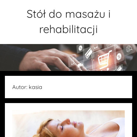
Przejdź
Stół do masażu i
do
treści
rehabilitacji
Autor:
kasia