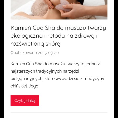
Kamień Gua Sha do masażu twarzy
ekologiczna metoda na zdrową i
rozświetloną skórę
Opublikowano
2025-03-20
p
r
Kamień Gua Sha do masażu twarzy to jedno z
z
najstarszych tradycyjnych narzędzi
e
pielęgnacyjnych, które wywodzi się z medycyny
z
chińskiej. Jego
k
a
Czytaj dalej
s
i
a