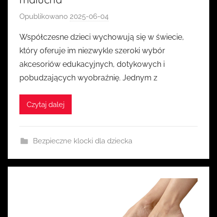
Opublikowano
2025-06-04
p
r
Współczesne dzieci wychowują się w świecie,
z
który oferuje im niezwykle szeroki wybór
e
akcesoriów edukacyjnych, dotykowych i
z
pobudzających wyobraźnię. Jednym z
k
a
Czytaj dalej
s
i
a
Bezpieczne klocki dla dziecka