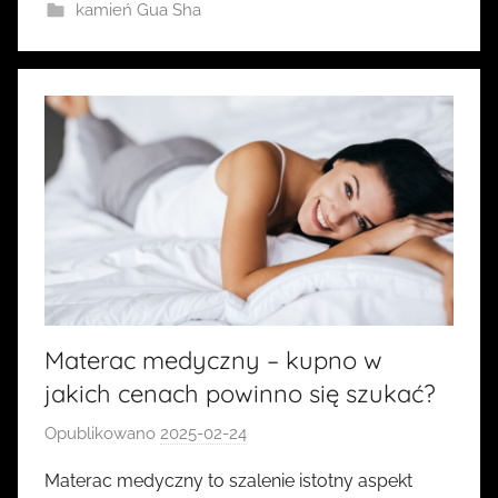
kamień Gua Sha
Materac medyczny – kupno w
jakich cenach powinno się szukać?
Opublikowano
2025-02-24
p
r
Materac medyczny to szalenie istotny aspekt
z