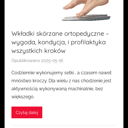
Wkładki skórzane ortopedyczne –
wygoda, kondycja, i profilaktyka
wszystkich kroków
Opublikowano
2025-05-16
p
r
Codziennie wykonujemy setki , a czasem nawet
z
mnóstwo kroczy. Dla wielu z nas chodzenie jest
e
aktywnością wykonywaną machinalnie, bez
z
większego
k
a
Czytaj dalej
s
i
a