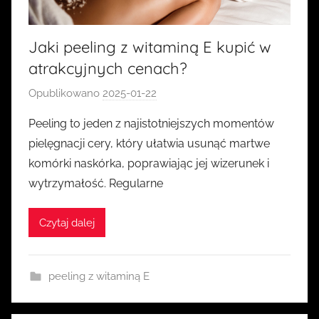
Jaki peeling z witaminą E kupić w
atrakcyjnych cenach?
Opublikowano
2025-01-22
p
r
Peeling to jeden z najistotniejszych momentów
z
pielęgnacji cery, który ułatwia usunąć martwe
e
komórki naskórka, poprawiając jej wizerunek i
z
wytrzymałość. Regularne
k
a
Czytaj dalej
s
i
a
peeling z witaminą E