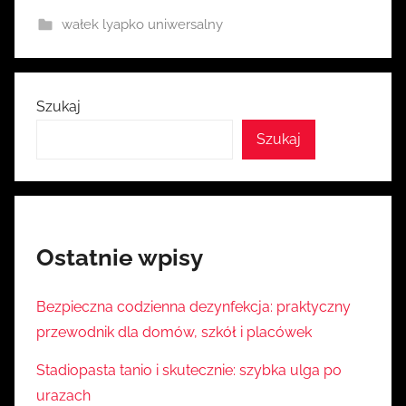
i
wałek lyapko uniwersalny
a
Szukaj
Szukaj
Ostatnie wpisy
Bezpieczna codzienna dezynfekcja: praktyczny
przewodnik dla domów, szkół i placówek
Stadiopasta tanio i skutecznie: szybka ulga po
urazach