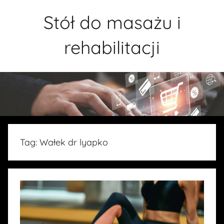
Przejdź
Stół do masażu i
do
treści
rehabilitacji
Tag:
Wałek dr lyapko