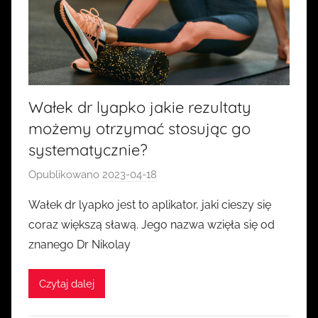
Wałek dr lyapko jakie rezultaty
możemy otrzymać stosując go
systematycznie?
Opublikowano
2023-04-18
p
r
Wałek dr lyapko jest to aplikator, jaki cieszy się
z
coraz większą sławą. Jego nazwa wzięła się od
e
znanego Dr Nikolay
z
k
Czytaj dalej
a
s