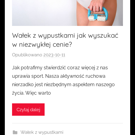
Wałek z wypustkami jak wyszukać
w niezwykłej cenie?
Opublikowano
2023-10-11
p
r
Jak potrafimy stwierdzić coraz więcej z nas
z
uprawia sport. Nasza aktywność ruchowa
e
nierzadko jest niezbędnym aspektem naszego
z
życia. Więc warto
k
a
Czytaj dalej
s
i
a
Wałek z wypustkami