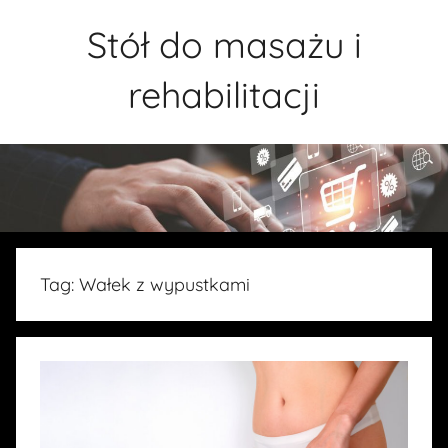
Przejdź
Stół do masażu i
do
treści
rehabilitacji
Tag:
Wałek z wypustkami