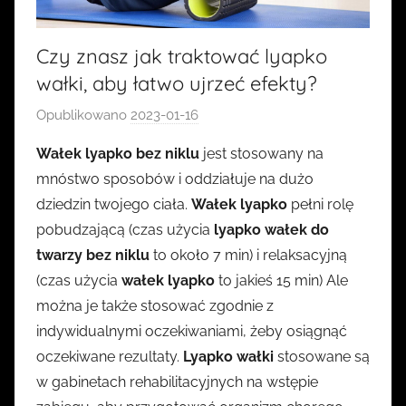
Czy znasz jak traktować lyapko
wałki, aby łatwo ujrzeć efekty?
Opublikowano
2023-01-16
p
r
Wałek lyapko bez niklu
jest stosowany na
z
mnóstwo sposobów i oddziałuje na dużo
e
dziedzin twojego ciała.
Wałek lyapko
pełni rolę
z
pobudzającą (czas użycia
lyapko wałek do
k
twarzy bez niklu
to około 7 min) i relaksacyjną
a
(czas użycia
wałek lyapko
s
to jakieś 15 min) Ale
i
można je także stosować zgodnie z
a
indywidualnymi oczekiwaniami, żeby osiągnąć
oczekiwane rezultaty.
Lyapko wałki
stosowane są
w gabinetach rehabilitacyjnych na wstępie