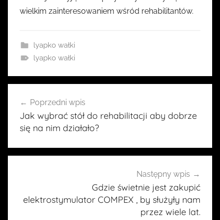
wielkim zainteresowaniem wśród rehabilitantów.
lyapko wałki
lyapko wałki
Nawigacja
Poprzedni wpis
wpisu
Jak wybrać stół do rehabilitacji aby dobrze
się na nim działało?
Następny wpis
Gdzie świetnie jest zakupić
elektrostymulator COMPEX , by służyły nam
przez wiele lat.