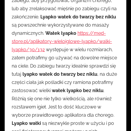
zabiegu, aby przygotować organizm chorego,
lub aby zrelaksować mięśnie po zabiegu czyli na
zakończenie.
Lyapko wałek do twarzy bez niklu
są powszechnie wykorzystywane do masaży
dynamicznych.
Wałek lyapko
https://med-
store.pl/aplikatory-wieloiglowe-lyapko/walki-
lyapko/30/132
występuje w wielu rozmiarach,
zatem potrafimy go używać na dowolne miejsce
na ciele. Do zabiegu twarzy idealnie sprawdzi się
tutaj
lyapko wałek do twarzy bez niklu
, na duże
części ciała jak pośladki czy ramiona potrafimy
zastosować wielki
wałek lyapko bez niklu
.
Różnią się one nie tylko wielkością, ale również
rozstawem igieł. Jest to dość kluczowe w
wyborze prawidłowego aplikatora dla chorego.
Lyapko wałki
są niezwykle proste w użyciu i po