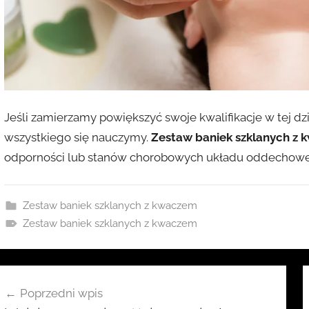
Jeśli zamierzamy powiększyć swoje kwalifikacje w tej dzi
wszystkiego się nauczymy.
Zestaw baniek szklanych z
odporności lub stanów chorobowych układu oddechowego
Zestaw baniek szklanych z kwaczem
Zestaw baniek szklanych z kwaczem
awigacja
Poprzedni wpis
pisu