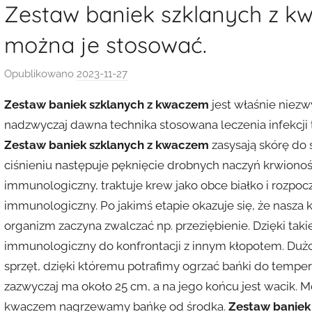
Zestaw baniek szklanych z k
można je stosować.
Opublikowano
2023-11-27
p
r
Zestaw baniek szklanych z kwaczem
jest właśnie niezw
z
nadzwyczaj dawna technika stosowana leczenia infekcji t
e
Zestaw baniek szklanych z kwaczem
zasysają skórę do 
z
ciśnieniu następuje pęknięcie drobnych naczyń krwionośn
k
a
immunologiczny, traktuje krew jako obce białko i rozpoc
s
immunologiczny. Po jakimś etapie okazuje się, że nasza k
i
organizm zaczyna zwalczać np. przeziębienie. Dzięki tak
a
immunologiczny do konfrontacji z innym kłopotem. Dużo 
sprzęt, dzięki któremu potrafimy ogrzać bańki do temper
zazwyczaj ma około 25 cm, a na jego końcu jest wacik. M
kwaczem nagrzewamy bańkę od środka.
Zestaw baniek