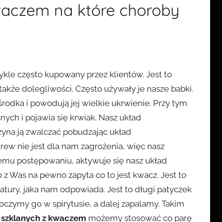
waczem na które choroby
ykle często kupowany przez klientów. Jest to
akże dolegliwości. Często używały je nasze babki.
środka i powodują jej wielkie ukrwienie. Przy tym
ych i pojawia się krwiak. Nasz układ
zyna ją zwalczać pobudzając układ
rew nie jest dla nam zagrożenia, więc nasz
iemu postępowaniu, aktywuje się nasz układ
z Was na pewno zapyta co to jest kwacz. Jest to
atury, jaka nam odpowiada. Jest to długi patyczek
oczymy go w spirytusie, a dalej zapalamy. Takim
 szklanych z kwaczem
możemy stosować co parę