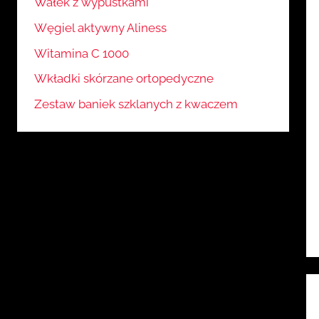
Wałek z wypustkami
Węgiel aktywny Aliness
Witamina C 1000
Wkładki skórzane ortopedyczne
Zestaw baniek szklanych z kwaczem
N
w