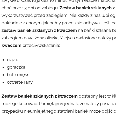
zwykle 6. Czas to jakieś 10 minut. Po tym etapie malu
choć przez 3 dni od zabiegu.
Zestaw baniek szklanych 
wykorzystywać przed zabiegiem. Nie każdy z nas lubi o
dokładnie z chorym jak pełny proces się odbywa. Jeśli 
zestaw baniek szklanych z kwaczem
na bańki szklane 
zabiegiem nawilżona oliwką Miejsca owłosione należy p
kwaczem
przeciwwskazania:
ciąża,
gorączka
bóle mięśni
otwarte rany
Zestaw baniek szklanych z kwaczem
dostępny jest w ki
może je kupować. Pamiętajmy jednak, że należy posiada
przypadku nieumiejętnego stawiani baniek może dojść d