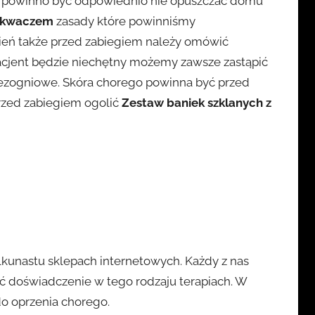
cha powinno być odpowiednio nie opuszczać domu
z kwaczem
zasady które powinniśmy
gień także przed zabiegiem należy omówić
pacjent będzie niechętny możemy zawsze zastąpić
bezogniowe. Skóra chorego powinna być przed
rzed zabiegiem ogolić
Zestaw baniek szklanych z
lkunastu sklepach internetowych. Każdy z nas
ć doświadczenie w tego rodzaju terapiach. W
o oprzenia chorego.