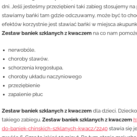
dni. Jeśli jesteśmy przeziębieni taki zabieg stosujemy 
stawiamy bańki tam gdzie odczuwamy, może być to choc
efektów korzystnie jest stawiać bańki w miejsca akupun
Zestaw baniek szklanych z kwaczem
na co nam pomoże
nerwobóle,
choroby stawów,
schorzenia kręgosłupa,
choroby układu naczyniowego
przeziębienie
zapalenie płuc
Zestaw baniek szklanych z kwaczem
dla dzieci. Dziec
takiego zabiegu.
Zestaw baniek szklanych z kwaczem
h
do-baniek-chinskich-szklanych-kwacz/2240
stawia się je