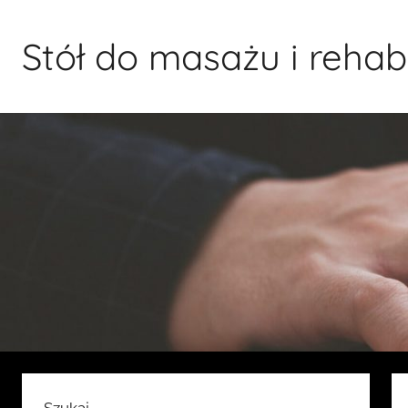
Przejdź
do
Stół do masażu i rehabil
treści