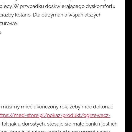
na plecy. W przypadku doskwierającego dyskomfortu
iażby kolano. Dla otrzymania wspanialszych
kturowe.
;
ko musimy mieć ukończony rok, żeby móc dokonać
ttps://med-store.pl/pokaz-produkt/ogrzewacz-
 tak jak u dorosłych, stosuje się małe bańki i jest ich