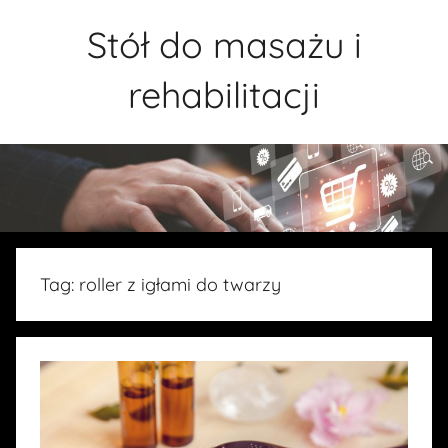
Przejdź
Stół do masażu i
do
treści
rehabilitacji
Tag:
roller z igłami do twarzy