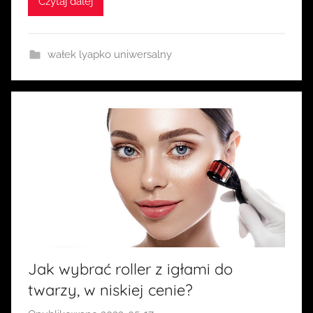
Czytaj dalej
a
s
i
wałek lyapko uniwersalny
a
Jak wybrać roller z igłami do
twarzy, w niskiej cenie?