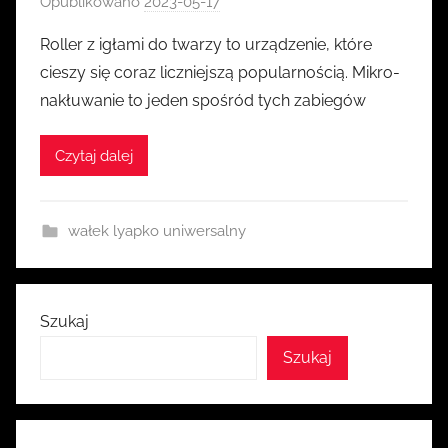
Opublikowano
2023-05-17
p
r
Roller z igłami do twarzy to urządzenie, które
z
cieszy się coraz liczniejszą popularnością. Mikro-
e
nakłuwanie to jeden spośród tych zabiegów
z
k
Czytaj dalej
a
s
i
wałek lyapko uniwersalny
a
Szukaj
Szukaj