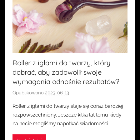
Roller z igłami do twarzy, który
dobrać, aby zadowolił swoje
wymagania odnośnie rezultatów?
Opublikowano
2023-06-13
p
r
Roller z igłami do twarzy staje się coraz bardziej
z
rozpowszechniony. Jeszcze kilka lat temu kiedy
e
na necie mogliśmy napotkać wiadomości
z
k