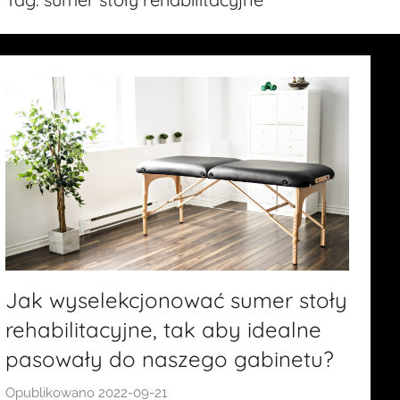
Jak wyselekcjonować sumer stoły
rehabilitacyjne, tak aby idealne
pasowały do naszego gabinetu?
Opublikowano
2022-09-21
p