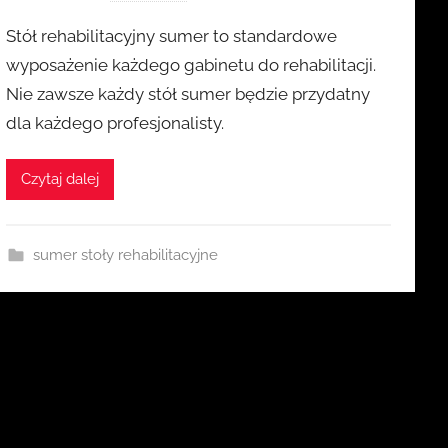
r
Stół rehabilitacyjny sumer to standardowe
z
wyposażenie każdego gabinetu do rehabilitacji.
e
Nie zawsze każdy stół sumer będzie przydatny
z
dla każdego profesjonalisty.
k
a
s
Czytaj dalej
i
a
sumer stoły rehabilitacyjne