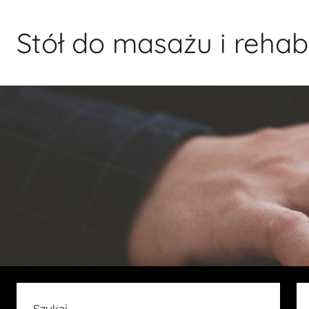
Przejdź
do
Stół do masażu i rehabil
treści