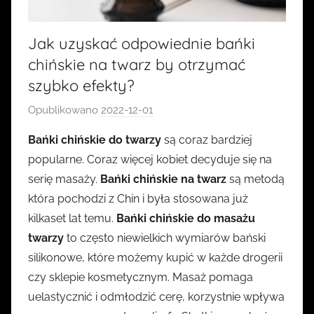
Jak uzyskać odpowiednie bańki
chińskie na twarz by otrzymać
szybko efekty?
Opublikowano
2022-12-01
p
r
Bańki chińskie do twarzy
są coraz bardziej
z
popularne. Coraz więcej kobiet decyduje się na
e
serię masaży.
Bańki chińskie na twarz
są metodą
z
która pochodzi z Chin i była stosowana już
k
kilkaset lat temu.
Bańki chińskie do masażu
a
twarzy
to często niewielkich wymiarów bański
s
i
silikonowe, które możemy kupić w każde drogerii
a
czy sklepie kosmetycznym. Masaż pomaga
uelastycznić i odmłodzić cerę, korzystnie wpływa