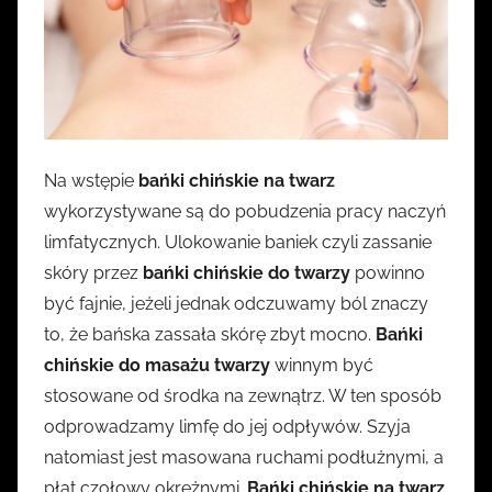
Na wstępie
bańki chińskie na twarz
wykorzystywane są do pobudzenia pracy naczyń
limfatycznych. Ulokowanie baniek czyli zassanie
skóry przez
bańki chińskie do twarzy
powinno
być fajnie, jeżeli jednak odczuwamy ból znaczy
to, że bańska zassała skórę zbyt mocno.
Bańki
chińskie do masażu twarzy
winnym być
stosowane od środka na zewnątrz. W ten sposób
odprowadzamy limfę do jej odpływów. Szyja
natomiast jest masowana ruchami podłużnymi, a
płat czołowy okrężnymi.
Bańki chińskie na twarz