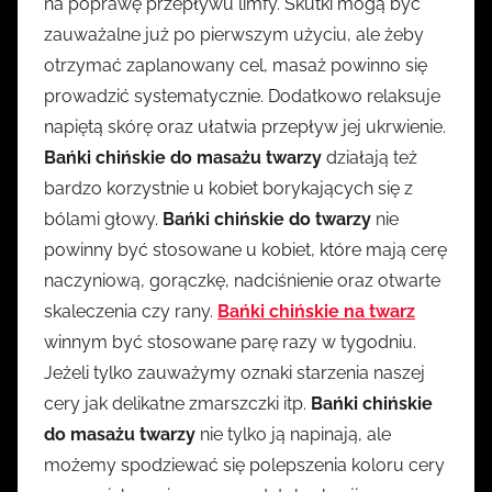
na poprawę przepływu limfy. Skutki mogą być
zauważalne już po pierwszym użyciu, ale żeby
otrzymać zaplanowany cel, masaż powinno się
prowadzić systematycznie. Dodatkowo relaksuje
napiętą skórę oraz ułatwia przepływ jej ukrwienie.
Bańki chińskie do masażu twarzy
działają też
bardzo korzystnie u kobiet borykających się z
bólami głowy.
Bańki chińskie do twarzy
nie
powinny być stosowane u kobiet, które mają cerę
naczyniową, gorączkę, nadciśnienie oraz otwarte
skaleczenia czy rany.
Bańki chińskie na twarz
winnym być stosowane parę razy w tygodniu.
Jeżeli tylko zauważymy oznaki starzenia naszej
cery jak delikatne zmarszczki itp.
Bańki chińskie
do masażu twarzy
nie tylko ją napinają, ale
możemy spodziewać się polepszenia koloru cery